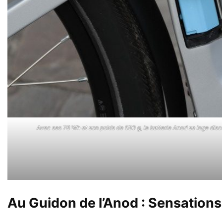
Avec ses 76 Wh et son poids de 550 g, la batterie Anod se loge disc
Au Guidon de l’Anod : Sensations 