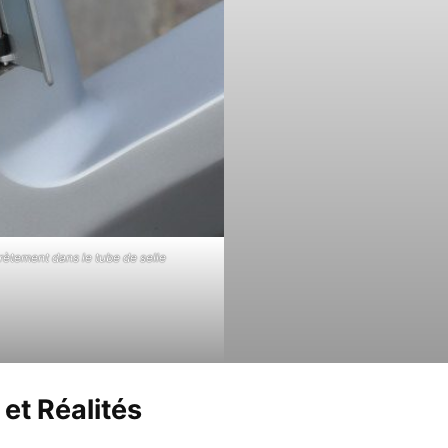
rètement dans le tube de selle
et Réalités