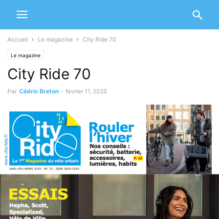
Accueil
Le magazine
City Ride 70
Le magazine
City Ride 70
Par
Cédric Breton
-
février 11, 2025