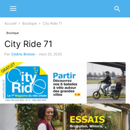
Accueil
Boutique
City Ride 71
Boutique
City Ride 71
Par
Cédric Breton
-
mars 25, 2025