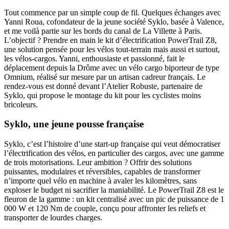
Tout commence par un simple coup de fil. Quelques échanges avec
Yanni Roua, cofondateur de la jeune société Syklo, basée à Valence,
et me voilà partie sur les bords du canal de La Villette à Paris.
L’objectif ? Prendre en main le kit d’électrification PowerTrail Z8,
une solution pensée pour les vélos tout-terrain mais aussi et surtout,
les vélos-cargos. Yanni, enthousiaste et passionné, fait le
déplacement depuis la Drôme avec un vélo cargo biporteur de type
Omnium, réalisé sur mesure par un artisan cadreur français. Le
rendez-vous est donné devant l’Atelier Robuste, partenaire de
Syklo, qui propose le montage du kit pour les cyclistes moins
bricoleurs.
Syklo, une jeune pousse française
Syklo, c’est l’histoire d’une start-up française qui veut démocratiser
l’électrification des vélos, en particulier des cargos, avec une gamme
de trois motorisations. Leur ambition ? Offrir des solutions
puissantes, modulaires et réversibles, capables de transformer
n’importe quel vélo en machine à avaler les kilomètres, sans
exploser le budget ni sacrifier la maniabilité. Le PowerTrail Z8 est le
fleuron de la gamme : un kit centralisé avec un pic de puissance de 1
000 W et 120 Nm de couple, conçu pour affronter les reliefs et
transporter de lourdes charges.