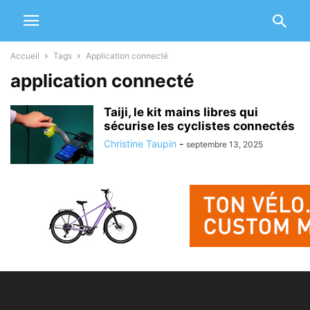
Accueil
Tags
Application connecté
application connecté
Taiji, le kit mains libres qui
sécurise les cyclistes connectés
Christine Taupin
-
septembre 13, 2025