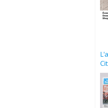
L'
Ci