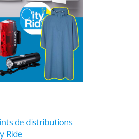
ints de distributions
ty Ride