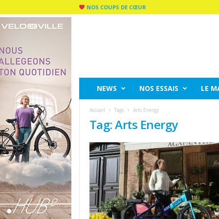
NOS COUPS DE CŒUR
C
I
T
Y
R
I
D
NEWS
NOS ESSAIS
LE M
E
M
Accueil
Tags
Arts Energy
A
Tag: Arts Energy
G