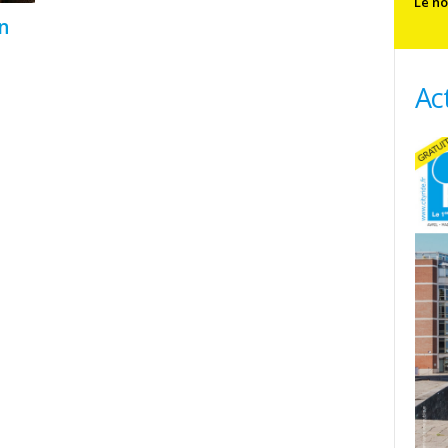
Le no
n
Ac