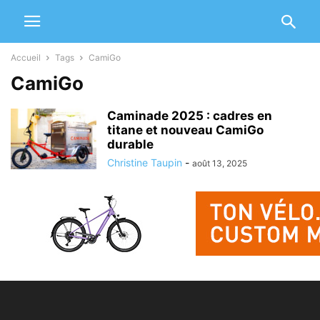
Accueil
Tags
CamiGo
CamiGo
Caminade 2025 : cadres en
titane et nouveau CamiGo
durable
Christine Taupin
-
août 13, 2025