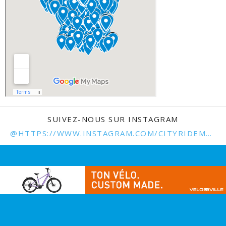
SUIVEZ-NOUS SUR INSTAGRAM
@HTTPS://WWW.INSTAGRAM.COM/CITYRIDEMAG.FR/