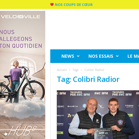
NOS COUPS DE CŒUR
C
I
T
Y
R
I
D
NEWS
NOS ESSAIS
LE M
E
M
Accueil
Tags
Colibri Radior
A
Tag: Colibri Radior
G