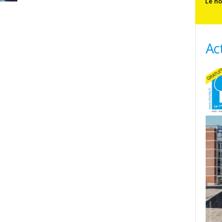
Le no
Ac