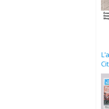
L'
Ci