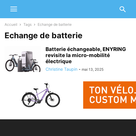
Accueil
Tags
Echange de batterie
Echange de batterie
Batterie échangeable, ENYRING
revisite la micro-mobilité
électrique
Christine Taupin
-
mai 13, 2025