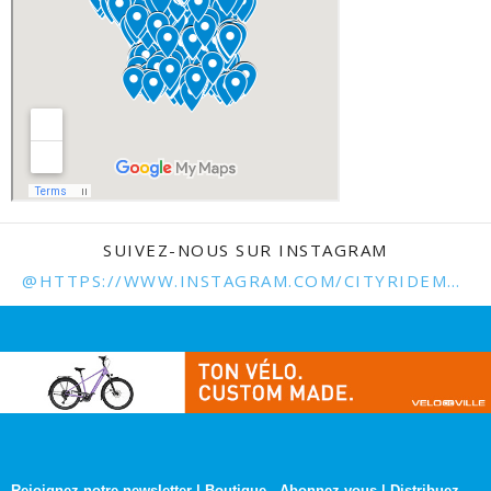
SUIVEZ-NOUS SUR INSTAGRAM
@HTTPS://WWW.INSTAGRAM.COM/CITYRIDEMAG.FR/
Rejoignez notre newsletter
|
Boutique
-
Abonnez-vous
|
Distribuez