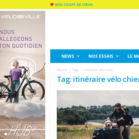
NOS COUPS DE CŒUR
C
I
T
Y
R
I
D
NEWS
NOS ESSAIS
LE M
E
M
Accueil
Tags
Itinéraire vélo chien
A
Tag: itinéraire vélo chi
G