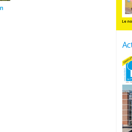
en
Le no
Ac