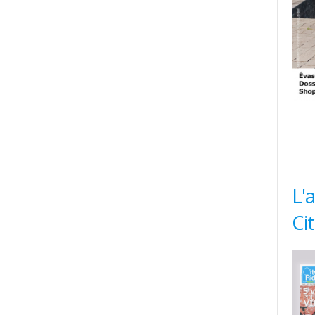
L'
Ci