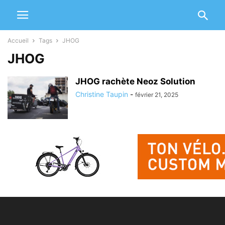
Accueil
Tags
JHOG
JHOG
JHOG rachète Neoz Solution
Christine Taupin
-
février 21, 2025