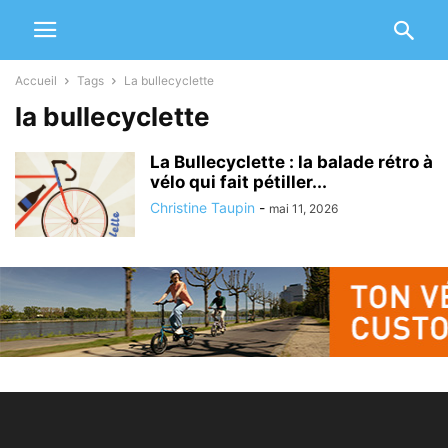
Accueil
Tags
La bullecyclette
la bullecyclette
La Bullecyclette : la balade rétro à
vélo qui fait pétiller...
Christine Taupin
-
mai 11, 2026