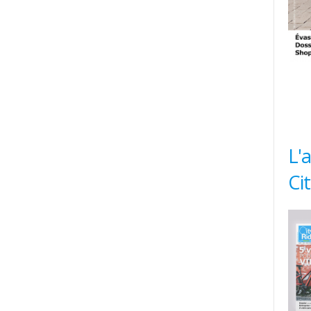
L'
Ci