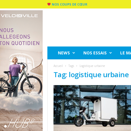
NOS COUPS DE CŒUR
C
I
T
Y
R
I
D
NEWS
NOS ESSAIS
LE M
E
M
Accueil
Tags
Logistique urbaine
A
Tag: logistique urbaine
G