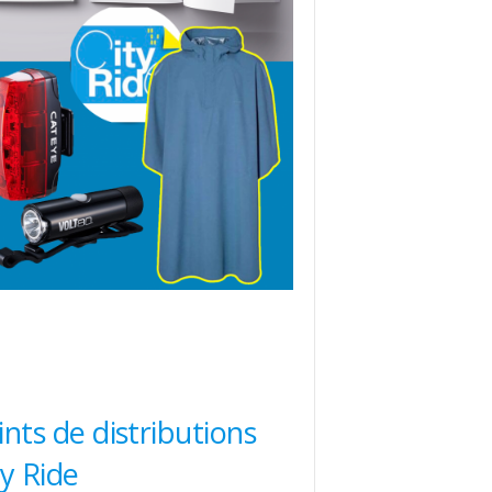
ints de distributions
ty Ride