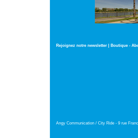
Rejoignez notre newsletter
|
Boutique
-
Ab
Angy Communication / City Ride - 9 rue Franc