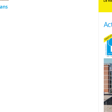
Le no
sans
Ac