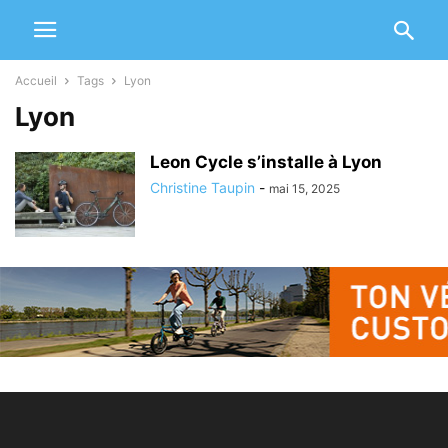
Accueil
Tags
Lyon
Lyon
Leon Cycle s’installe à Lyon
Christine Taupin
-
mai 15, 2025