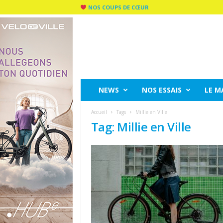
NOS COUPS DE CŒUR
C
I
T
Y
R
I
D
NEWS
NOS ESSAIS
LE M
E
M
Accueil
Tags
Millie en Ville
A
Tag: Millie en Ville
G