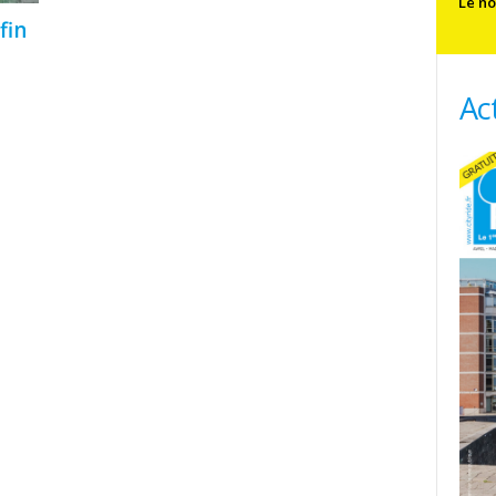
Le no
fin
Ac