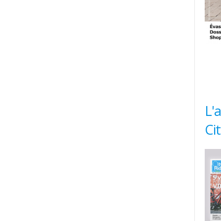
L'
Ci