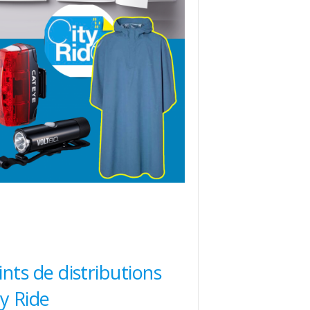
ints de distributions
ty Ride