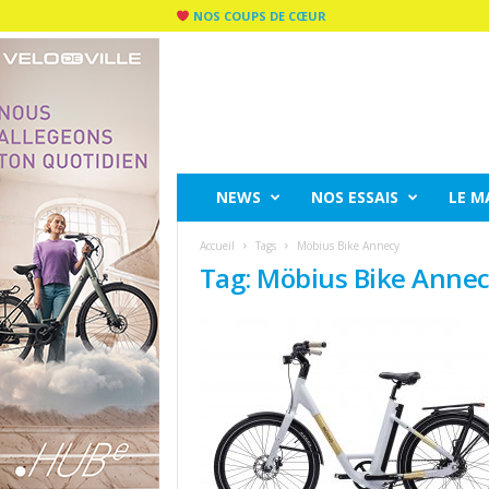
NOS COUPS DE CŒUR
C
I
T
Y
R
I
D
NEWS
NOS ESSAIS
LE M
E
M
Accueil
Tags
Möbius Bike Annecy
A
Tag: Möbius Bike Anne
G