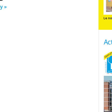
y »
Le no
Ac