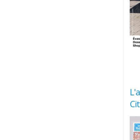
L'
Ci