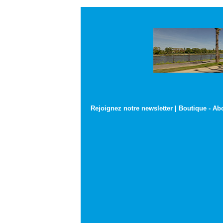
Rejoignez notre newsletter
|
Boutique
-
Ab