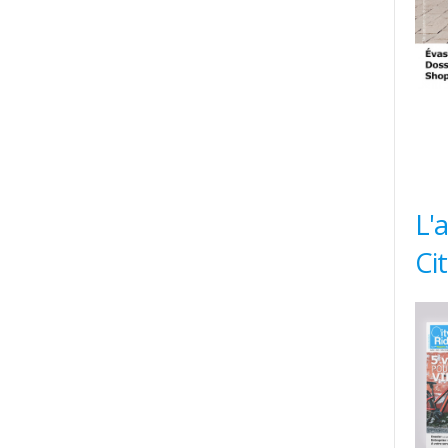
L'
Ci