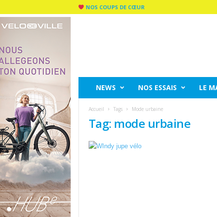
NOS COUPS DE CŒUR
C
I
T
Y
R
I
D
NEWS
NOS ESSAIS
LE M
E
M
Accueil
Tags
Mode urbaine
A
Tag: mode urbaine
G