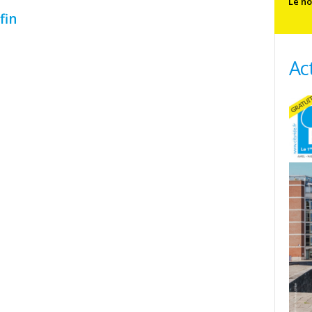
Le no
fin
Ac