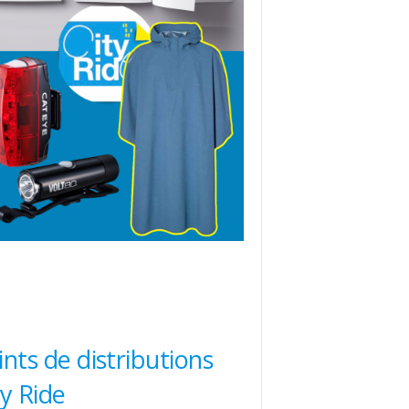
ints de distributions
ty Ride