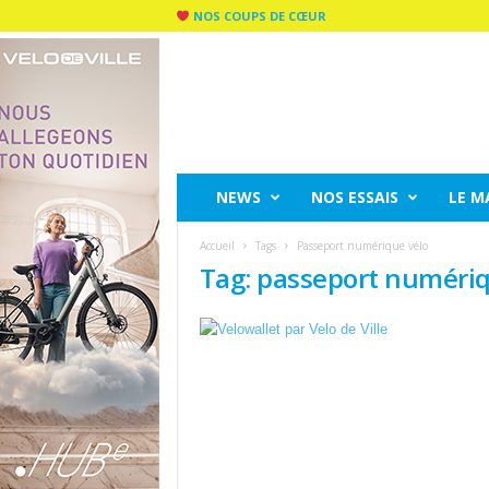
NOS COUPS DE CŒUR
C
I
T
Y
R
I
D
NEWS
NOS ESSAIS
LE M
E
M
Accueil
Tags
Passeport numérique vélo
A
Tag: passeport numériq
G