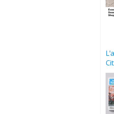
L'
Ci