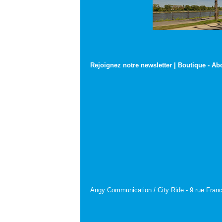
Rejoignez notre newsletter
|
Boutique
-
Ab
Angy Communication / City Ride - 9 rue Franc