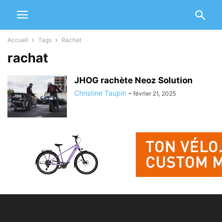
Accueil
Tags
Rachat
rachat
JHOG rachète Neoz Solution
Christine Taupin
-
février 21, 2025