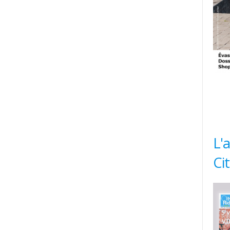
L'
Ci