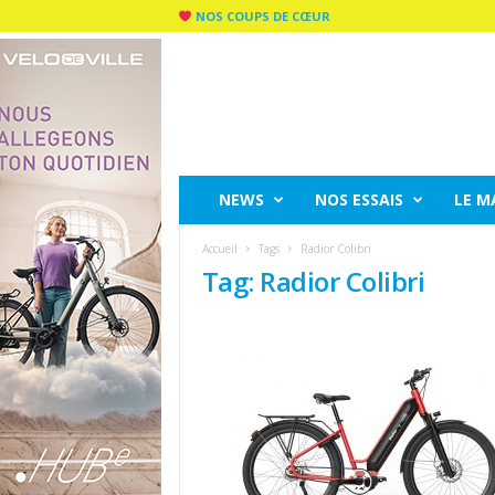
NOS COUPS DE CŒUR
C
I
T
Y
R
I
D
NEWS
NOS ESSAIS
LE M
E
M
Accueil
Tags
Radior Colibri
A
Tag: Radior Colibri
G