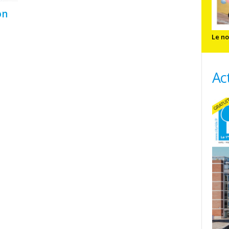
on
Le no
Ac