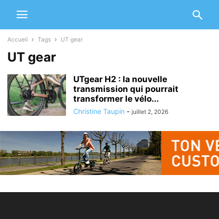
Accueil
Tags
UT gear
UT gear
UTgear H2 : la nouvelle
transmission qui pourrait
transformer le vélo...
Christine Taupin
-
juillet 2, 2026