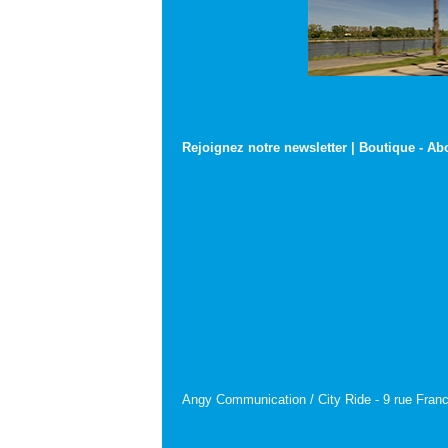
Rejoignez notre newsletter
|
Boutique
-
Ab
Angy Communication / City Ride - 9 rue Franc