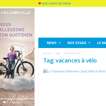
NOS COUPS DE CŒUR
C
I
T
Y
R
I
D
NEWS
NOS ESSAIS
LE M
E
M
Accueil
Tags
Vacances à vélo
A
Tag: vacances à vélo
G