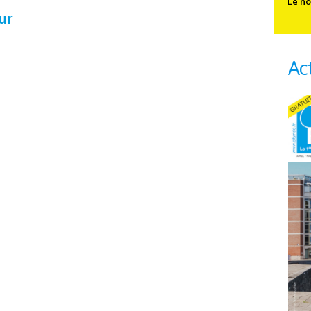
Le no
ur
Ac