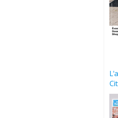
L'
Ci