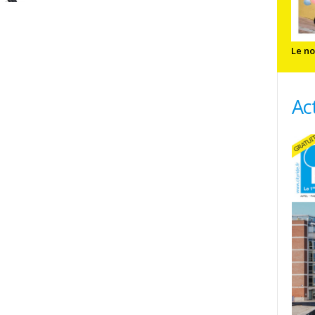
Le no
Ac