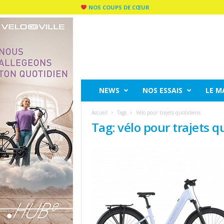
NOS COUPS DE CŒUR
C
I
T
Y
R
I
D
NEWS
NOS ESSAIS
LE M
E
M
Accueil
Tags
Vélo pour trajets quotidiens
A
Tag: vélo pour trajets q
G