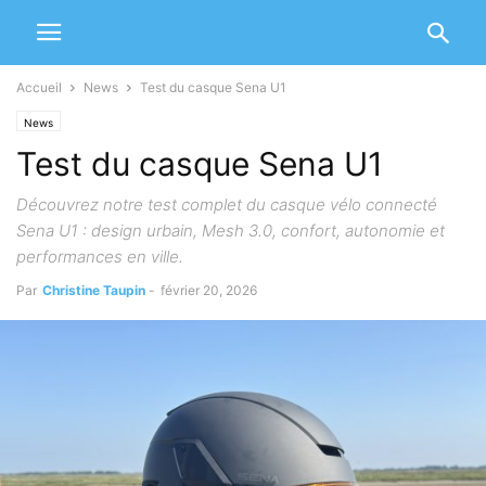
Accueil
News
Test du casque Sena U1
News
Test du casque Sena U1
Découvrez notre test complet du casque vélo connecté
Sena U1 : design urbain, Mesh 3.0, confort, autonomie et
performances en ville.
Par
Christine Taupin
-
février 20, 2026