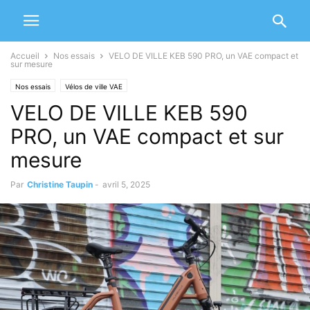
Accueil
Nos essais
VELO DE VILLE KEB 590 PRO, un VAE compact et
sur mesure
Nos essais
Vélos de ville VAE
VELO DE VILLE KEB 590
PRO, un VAE compact et sur
mesure
Par
Christine Taupin
-
avril 5, 2025