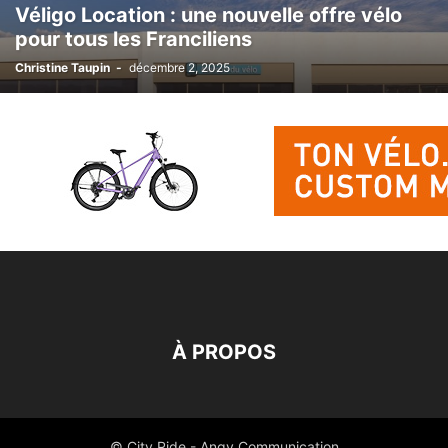
Véligo Location : une nouvelle offre vélo
VIE QUOTIDIENNE
VOYAGES
pour tous les Franciliens
Christine Taupin
-
décembre 2, 2025
À PROPOS
© City Ride - Angy Communication