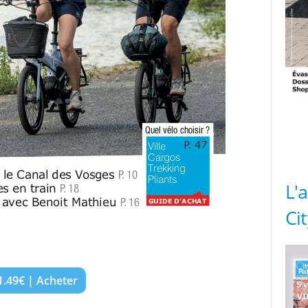
L'
Ci
1.49€ | Acheter