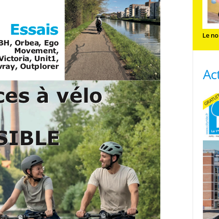
Le no
Ac