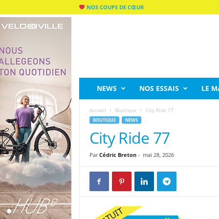
NOS COUPS DE CŒUR
C
I
T
Y
R
I
D
NEWS
NOS ESSAIS
LE M
E
M
Accueil
Boutique
City Ride 77
A
BOUTIQUE
NEWS
G
City Ride 77
Par
Cédric Breton
-
mai 28, 2026