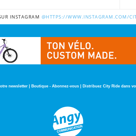
 SUR INSTAGRAM
@HTTPS://WWW.INSTAGRAM.COM/CIT
otre newsletter
|
Boutique
-
Abonnez-vous
|
Distribuez City Ride dans vo