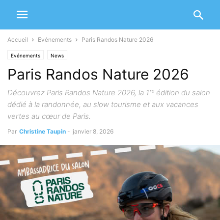
Accueil
Evénements
Paris Randos Nature 2026
Evénements
News
Paris Randos Nature 2026
Découvrez Paris Randos Nature 2026, la 1ʳᵉ édition du salon
dédié à la randonnée, au slow tourisme et aux vacances
vertes au cœur de Paris.
Par
Christine Taupin
-
janvier 8, 2026