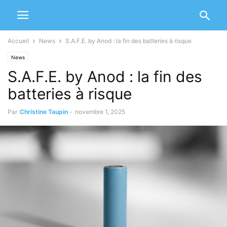
Accueil
News
S.A.F.E. by Anod : la fin des batteries à risque
News
S.A.F.E. by Anod : la fin des
batteries à risque
Par
Christine Taupin
-
novembre 1, 2025