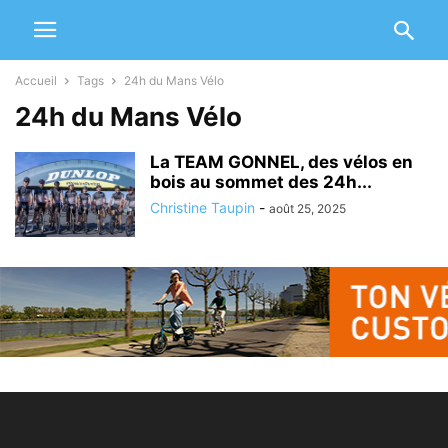
Accueil
Tags
24h du Mans Vélo
24h du Mans Vélo
La TEAM GONNEL, des vélos en
bois au sommet des 24h...
Christine Taupin
-
août 25, 2025