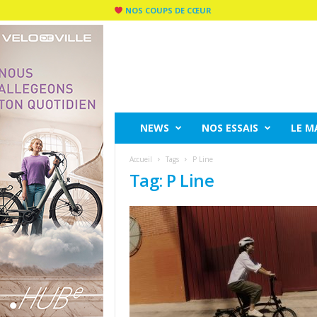
NOS COUPS DE CŒUR
C
I
T
Y
R
I
D
NEWS
NOS ESSAIS
LE M
E
M
Accueil
Tags
P Line
A
Tag: P Line
G