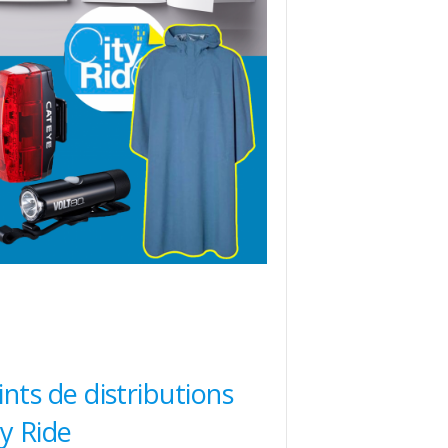
ints de distributions
ty Ride