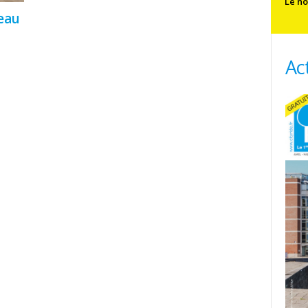
Le no
eau
Ac