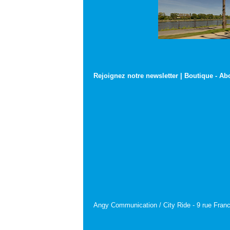
Rejoignez notre newsletter
|
Boutique
-
Ab
Angy Communication / City Ride - 9 rue Franc