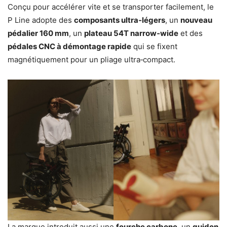
Conçu pour accélérer vite et se transporter facilement, le
P Line adopte des
composants ultra‑légers
, un
nouveau
pédalier 160 mm
, un
plateau 54T narrow‑wide
et des
pédales CNC à démontage rapide
qui se fixent
magnétiquement pour un pliage ultra‑compact.
La marque introduit aussi une
fourche carbone
, un
guidon