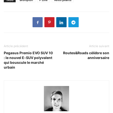
TAGS
Brompton
P Line
Vélos pliants
Article précédent
Article suivant
Pegasus Premio EVO SUV 10
Routes&Roads célèbre son
: le nouvel E‑SUV polyvalent
anniversaire
qui bouscule le marché
urbain