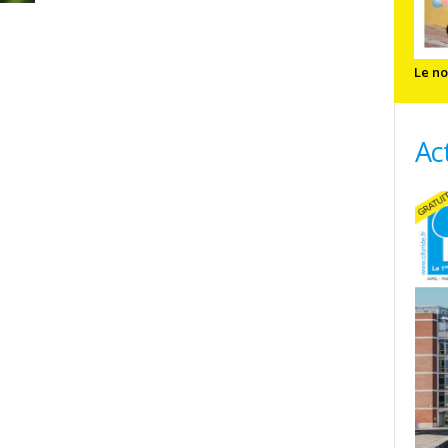
Le no
Ac