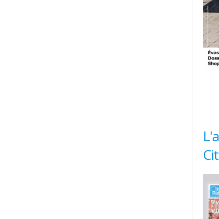
L'
Ci