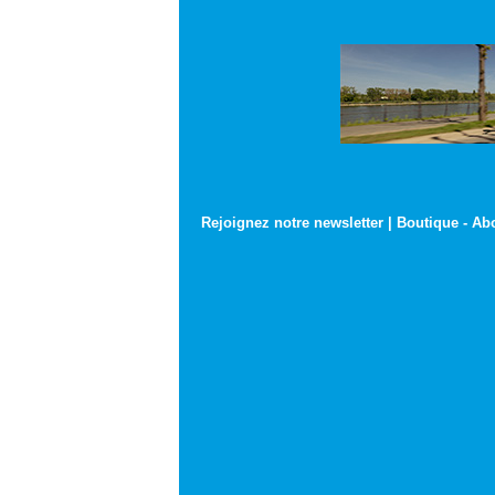
Rejoignez notre newsletter
|
Boutique
-
Ab