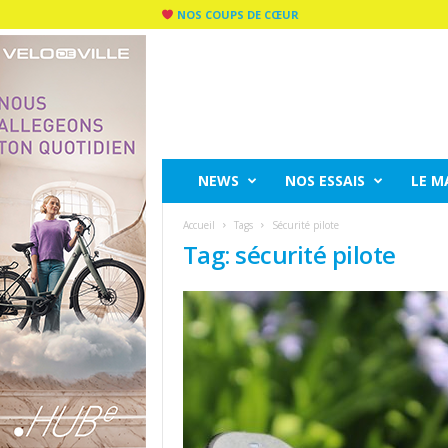
NOS COUPS DE CŒUR
C
I
T
Y
R
I
D
NEWS
NOS ESSAIS
LE M
E
M
Accueil
Tags
Sécurité pilote
A
Tag: sécurité pilote
G