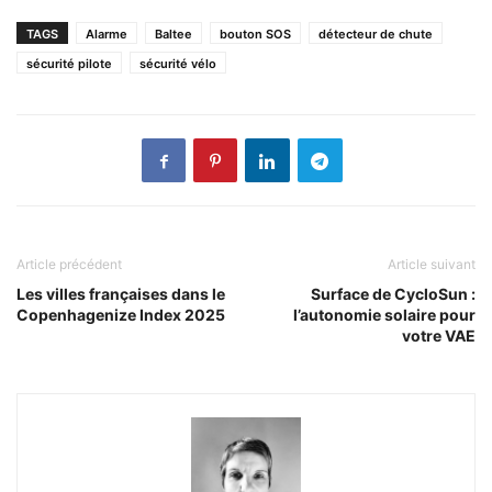
TAGS
Alarme
Baltee
bouton SOS
détecteur de chute
sécurité pilote
sécurité vélo
Article précédent
Article suivant
Les villes françaises dans le
Surface de CycloSun :
Copenhagenize Index 2025
l’autonomie solaire pour
votre VAE