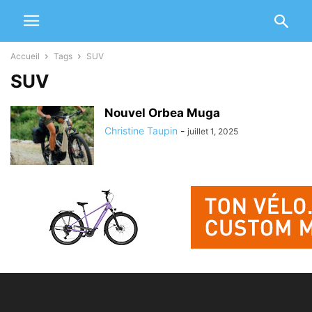
Accueil
Tags
SUV
SUV
Nouvel Orbea Muga
Christine Taupin
-
juillet 1, 2025