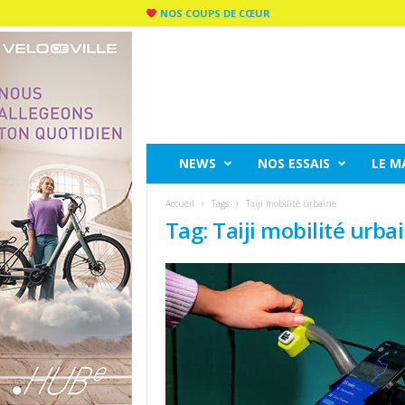
NOS COUPS DE CŒUR
C
I
T
Y
R
I
D
NEWS
NOS ESSAIS
LE M
E
M
Accueil
Tags
Taiji mobilité urbaine
A
Tag: Taiji mobilité urba
G