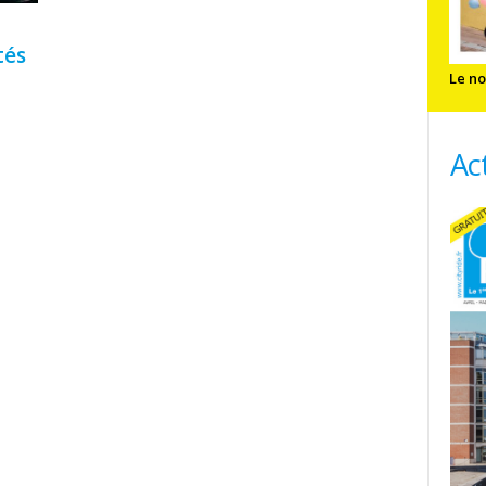
tés
Le no
Ac